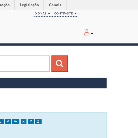
mação
Legislação
Canais
IDIOMAS
CONTRASTE
U
V
W
X
Y
Z