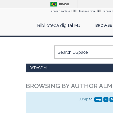
BRASIL
Ir para o conteúdo
1
Ir para o menu
2
Ir para
Skip
Biblioteca digital MJ
BROWSE
navigation
DSPACE MJ
BROWSING BY AUTHOR ALMA
Jump to:
0-9
A
B