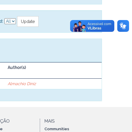
d:
Author(s)
Almachio Diniz
AÇÃO
MAIS
te
Communities