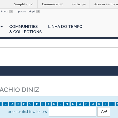
Simplifique!
Comunica BR
Participe
Acesso à infor
 a busca
3
Ir para o rodapé
4
COMMUNITIES
LINHA DO TEMPO
& COLLECTIONS
CHIO DINIZ
C
D
E
F
G
H
I
J
K
L
M
N
O
P
Q
R
S
T
or enter first few letters: