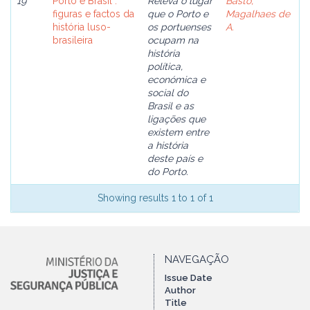
19
Porto e Brasil :
Releva o lugar
Basto,
figuras e factos da
que o Porto e
Magalhaes de
história luso-
os portuenses
A.
brasileira
ocupam na
história
política,
económica e
social do
Brasil e as
ligações que
existem entre
a história
deste país e
do Porto.
Showing results 1 to 1 of 1
NAVEGAÇÃO
Issue Date
Author
Title