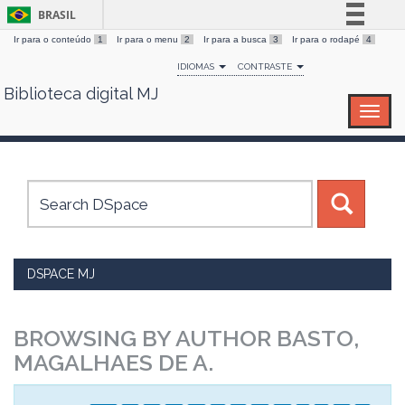
BRASIL
Ir para o conteúdo
1
Ir para o menu
2
Ir para a busca
3
Ir para o rodapé
4
Simplifique!
IDIOMAS
CONTRASTE
Comunica BR
Biblioteca digital MJ
Skip
Participe
navigation
Acesso à informação
Legislação
Canais
DSPACE MJ
BROWSING BY AUTHOR BASTO,
MAGALHAES DE A.