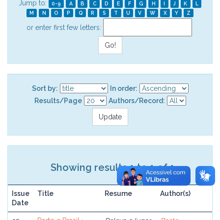
Jump to:
0-9
A
B
C
D
E
F
G
H
I
J
K
L
M
N
O
P
Q
R
S
T
U
V
W
X
Y
Z
or enter first few letters:
Sort by:
In order:
Results/Page
Authors/Record:
Showing results 1 to 1 of 1
Issue
Title
Resume
Author(s)
Date