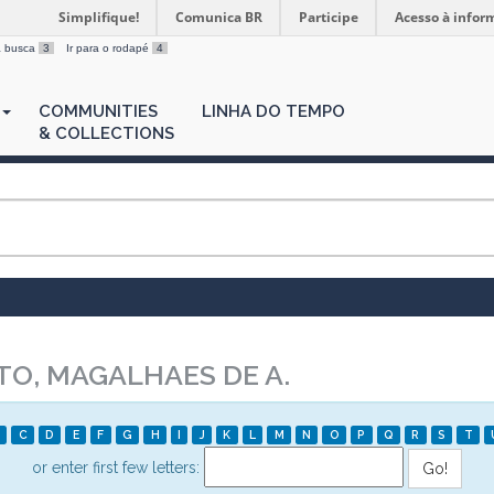
Simplifique!
Comunica BR
Participe
Acesso à infor
 a busca
3
Ir para o rodapé
4
COMMUNITIES
LINHA DO TEMPO
& COLLECTIONS
O, MAGALHAES DE A.
C
D
E
F
G
H
I
J
K
L
M
N
O
P
Q
R
S
T
or enter first few letters: