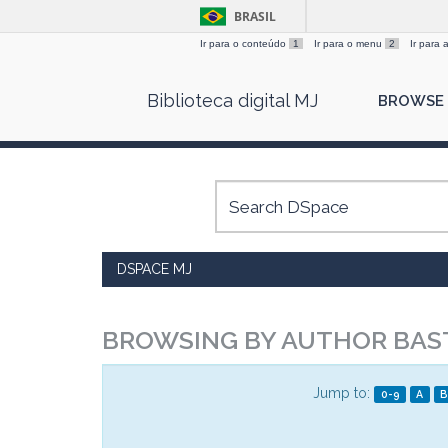
BRASIL
Ir para o conteúdo
1
Ir para o menu
2
Ir para
Skip
Biblioteca digital MJ
BROWSE
navigation
DSPACE MJ
BROWSING BY AUTHOR BAST
Jump to:
0-9
A
B