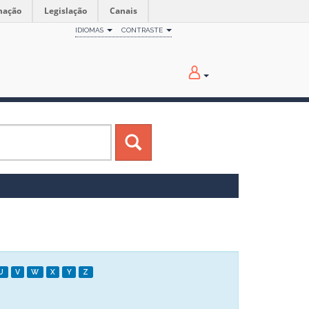
mação
Legislação
Canais
IDIOMAS
CONTRASTE
U
V
W
X
Y
Z