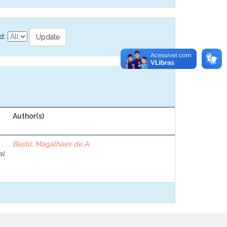
d:
Author(s)
Basto, Magalhaes de A.
al