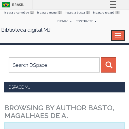
BRASIL
Ir para o conteúdo
1
Ir para o menu
2
Ir para a busca
3
Ir para o rodapé
4
Simplifique!
IDIOMAS
CONTRASTE
Comunica BR
Biblioteca digital MJ
Skip
Participe
navigation
Acesso à informação
Legislação
Canais
DSPACE MJ
BROWSING BY AUTHOR BASTO,
MAGALHAES DE A.