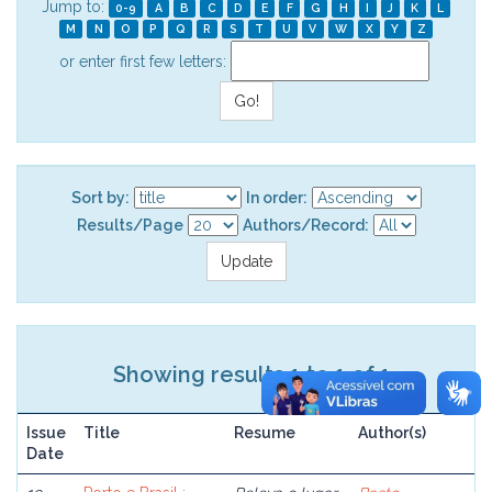
Jump to:
0-9
A
B
C
D
E
F
G
H
I
J
K
L
M
N
O
P
Q
R
S
T
U
V
W
X
Y
Z
or enter first few letters:
Sort by:
In order:
Results/Page
Authors/Record:
Showing results 1 to 1 of 1
Issue
Title
Resume
Author(s)
Date