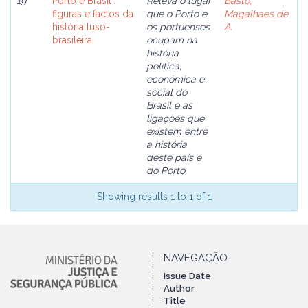
19
Porto e Brasil :
Releva o lugar
Basto,
figuras e factos da
que o Porto e
Magalhaes de
história luso-
os portuenses
A.
brasileira
ocupam na
história
política,
económica e
social do
Brasil e as
ligações que
existem entre
a história
deste país e
do Porto.
Showing results 1 to 1 of 1
NAVEGAÇÃO
Issue Date
Author
Title