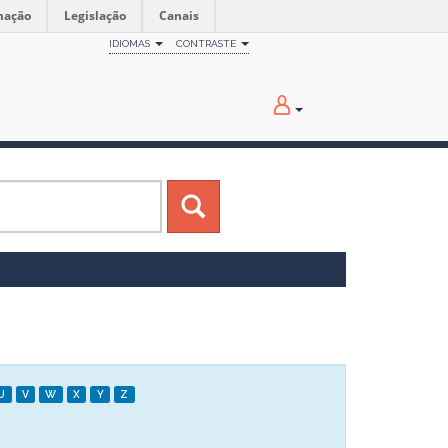
mação
Legislação
Canais
IDIOMAS
CONTRASTE
U
V
W
X
Y
Z