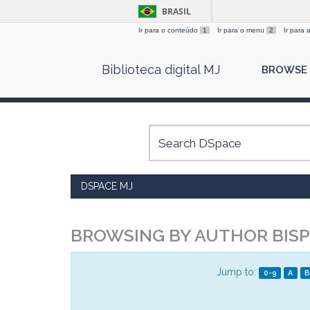
BRASIL
Ir para o conteúdo
1
Ir para o menu
2
Ir para
Skip
Biblioteca digital MJ
BROWSE
navigation
DSPACE MJ
BROWSING BY AUTHOR BISP
Jump to:
0-9
A
B