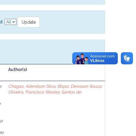
d:
Author(s)
o
Chagas, Adenilson Silva
;
Bispo, Deivsson Souza
;
Oliveira, Francisco Wesley Santos de
o
to
no