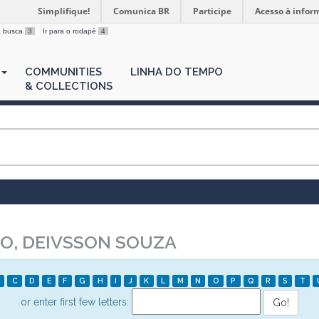
Simplifique!
Comunica BR
Participe
Acesso à infor
 a busca
3
Ir para o rodapé
4
COMMUNITIES
LINHA DO TEMPO
& COLLECTIONS
O, DEIVSSON SOUZA
C
D
E
F
G
H
I
J
K
L
M
N
O
P
Q
R
S
T
or enter first few letters: