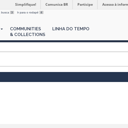
Simplifique!
Comunica BR
Participe
Acesso à infor
 a busca
3
Ir para o rodapé
4
COMMUNITIES
LINHA DO TEMPO
& COLLECTIONS