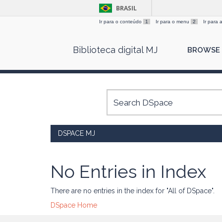
BRASIL
Ir para o conteúdo
1
Ir para o menu
2
Ir para
Skip
Biblioteca digital MJ
BROWSE
navigation
DSPACE MJ
No Entries in Index
There are no entries in the index for "All of DSpace".
DSpace Home