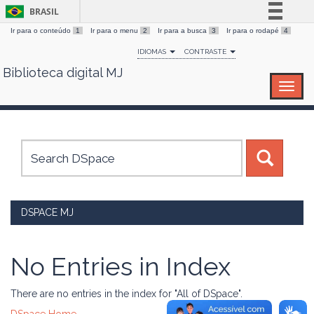
BRASIL
Ir para o conteúdo
1
Ir para o menu
2
Ir para a busca
3
Ir para o rodapé
4
Simplifique!
IDIOMAS
CONTRASTE
Comunica BR
Biblioteca digital MJ
Skip
Participe
navigation
Acesso à informação
Legislação
Canais
DSPACE MJ
No Entries in Index
There are no entries in the index for "All of DSpace".