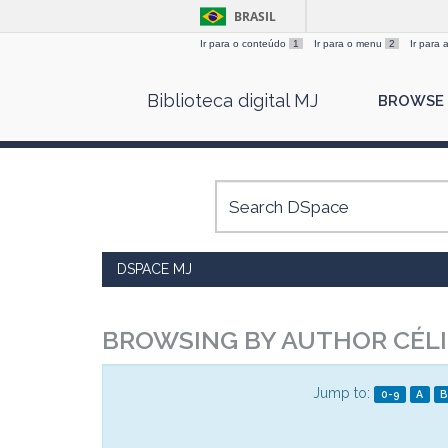
BRASIL
Ir para o conteúdo
1
Ir para o menu
2
Ir para
Skip
Biblioteca digital MJ
BROWSE
navigation
DSPACE MJ
BROWSING BY AUTHOR CÉL
Jump to:
0-9
A
B