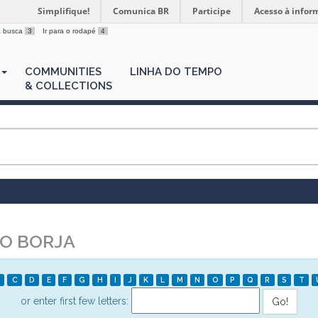
Simplifique!
Comunica BR
Participe
Acesso à infor
 a busca
3
Ir para o rodapé
4
COMMUNITIES
LINHA DO TEMPO
& COLLECTIONS
IO BORJA
C
D
E
F
G
H
I
J
K
L
M
N
O
P
Q
R
S
T
or enter first few letters: