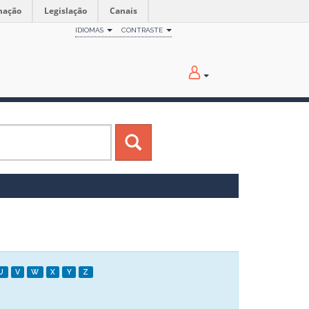
mação
Legislação
Canais
IDIOMAS
CONTRASTE
U
V
W
X
Y
Z