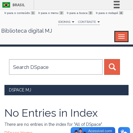
BRASIL
Ir para o conteúdo
1
Ir para o menu
2
Ir para a busca
3
Ir para o rodapé
4
Simplifique!
IDIOMAS
CONTRASTE
Comunica BR
Biblioteca digital MJ
Skip
Participe
navigation
Acesso à informação
Legislação
Canais
DSPACE MJ
No Entries in Index
There are no entries in the index for "All of DSpace".