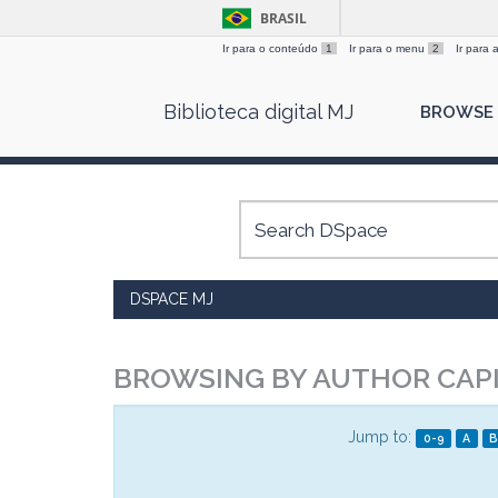
BRASIL
Ir para o conteúdo
1
Ir para o menu
2
Ir para
Skip
Biblioteca digital MJ
BROWSE
navigation
DSPACE MJ
BROWSING BY AUTHOR CAPI
Jump to:
0-9
A
B