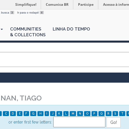
Simplifique!
Comunica BR
Participe
Acesso à infor
 a busca
3
Ir para o rodapé
4
COMMUNITIES
LINHA DO TEMPO
& COLLECTIONS
NAN, TIAGO
C
D
E
F
G
H
I
J
K
L
M
N
O
P
Q
R
S
T
or enter first few letters: