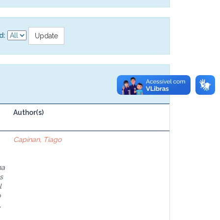
d:
Author(s)
Capinan, Tiago
na
s
l
o
,