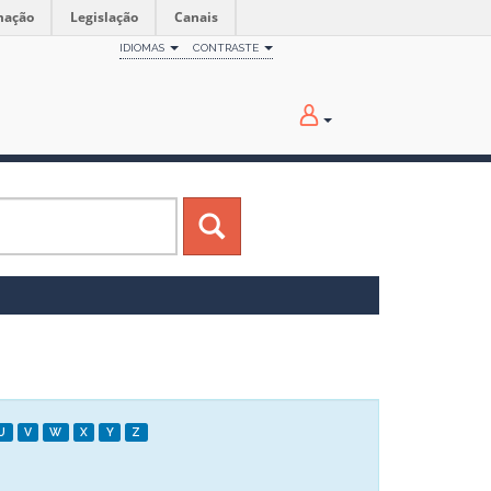
mação
Legislação
Canais
IDIOMAS
CONTRASTE
U
V
W
X
Y
Z