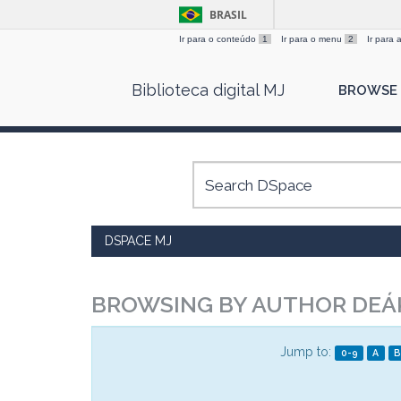
BRASIL
Ir para o conteúdo
1
Ir para o menu
2
Ir para
Skip
Biblioteca digital MJ
BROWSE
navigation
DSPACE MJ
BROWSING BY AUTHOR DEÁK
Jump to:
0-9
A
B