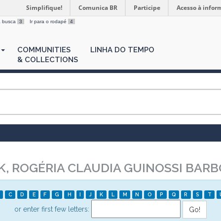
Simplifique!
Comunica BR
Participe
Acesso à infor
 a busca
3
Ir para o rodapé
4
COMMUNITIES
LINHA DO TEMPO
& COLLECTIONS
, ROGÉRIA CLAUDIA GUINOSSI BAR
C
D
E
F
G
H
I
J
K
L
M
N
O
P
Q
R
S
T
or enter first few letters: