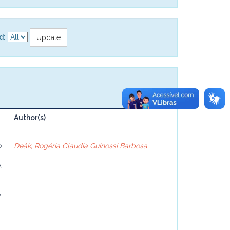
d:
Author(s)
o
Deák, Rogéria Claudia Guinossi Barbosa
,