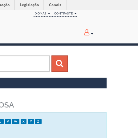
mação
Legislação
Canais
IDIOMAS
CONTRASTE
BOSA
U
V
W
X
Y
Z