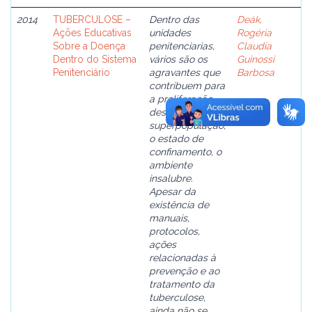
2014
TUBERCULOSE –
Dentro das
Deák,
Ações Educativas
unidades
Rogéria
Sobre a Doença
penitenciarias,
Claudia
Dentro do Sistema
vários são os
Guinossi
Penitenciário
agravantes que
Barbosa
contribuem para
a proliferação
dessa doença: a
superpopulação,
o estado de
confinamento, o
ambiente
insalubre.
Apesar da
existência de
manuais,
protocolos,
ações
relacionadas à
prevenção e ao
tratamento da
tuberculose,
ainda não se