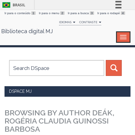
BRASIL
Ir para o conteúdo
1
Ir para o menu
2
Ir para a busca
3
Ir para o rodapé
4
Simplifique!
IDIOMAS
CONTRASTE
Comunica BR
Biblioteca digital MJ
Skip
Participe
navigation
Acesso à informação
Legislação
Canais
DSPACE MJ
BROWSING BY AUTHOR DEÁK,
ROGÉRIA CLAUDIA GUINOSSI
BARBOSA