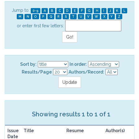
Jump to:
0-9
A
B
C
D
E
F
G
H
I
J
K
L
M
N
O
P
Q
R
S
T
U
V
W
X
Y
Z
or enter first few letters:
Sort by:
In order:
Results/Page
Authors/Record:
Showing results 1 to 1 of 1
Issue
Title
Resume
Author(s)
Date