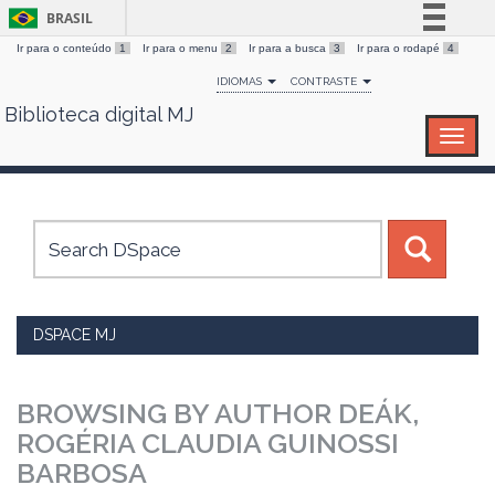
BRASIL
Ir para o conteúdo
1
Ir para o menu
2
Ir para a busca
3
Ir para o rodapé
4
Simplifique!
IDIOMAS
CONTRASTE
Comunica BR
Biblioteca digital MJ
Skip
Participe
navigation
Acesso à informação
Legislação
Canais
DSPACE MJ
BROWSING BY AUTHOR DEÁK,
ROGÉRIA CLAUDIA GUINOSSI
BARBOSA