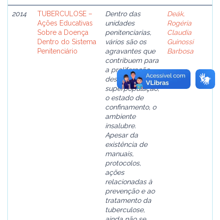
2014
TUBERCULOSE –
Dentro das
Deák,
Ações Educativas
unidades
Rogéria
Sobre a Doença
penitenciarias,
Claudia
Dentro do Sistema
vários são os
Guinossi
Penitenciário
agravantes que
Barbosa
contribuem para
a proliferação
dessa doença: a
superpopulação,
o estado de
confinamento, o
ambiente
insalubre.
Apesar da
existência de
manuais,
protocolos,
ações
relacionadas à
prevenção e ao
tratamento da
tuberculose,
ainda não se