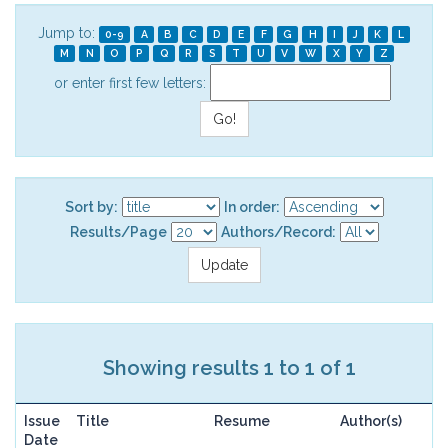
Jump to:
0-9
A
B
C
D
E
F
G
H
I
J
K
L
M
N
O
P
Q
R
S
T
U
V
W
X
Y
Z
or enter first few letters:
Sort by:
In order:
Results/Page
Authors/Record:
Showing results 1 to 1 of 1
Issue
Title
Resume
Author(s)
Date