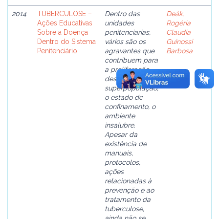
2014
TUBERCULOSE –
Dentro das
Deák,
Ações Educativas
unidades
Rogéria
Sobre a Doença
penitenciarias,
Claudia
Dentro do Sistema
vários são os
Guinossi
Penitenciário
agravantes que
Barbosa
contribuem para
a proliferação
dessa doença: a
superpopulação,
o estado de
confinamento, o
ambiente
insalubre.
Apesar da
existência de
manuais,
protocolos,
ações
relacionadas à
prevenção e ao
tratamento da
tuberculose,
ainda não se