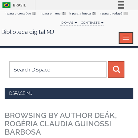
BRASIL
Ir para o conteúdo
1
Ir para o menu
2
Ir para a busca
3
Ir para o rodapé
4
Simplifique!
IDIOMAS
CONTRASTE
Comunica BR
Biblioteca digital MJ
Skip
Participe
navigation
Acesso à informação
Legislação
Canais
DSPACE MJ
BROWSING BY AUTHOR DEÁK,
ROGÉRIA CLAUDIA GUINOSSI
BARBOSA