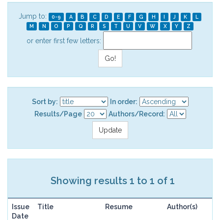
Jump to:
0-9
A
B
C
D
E
F
G
H
I
J
K
L
M
N
O
P
Q
R
S
T
U
V
W
X
Y
Z
or enter first few letters:
Sort by:
In order:
Results/Page
Authors/Record:
Showing results 1 to 1 of 1
Issue
Title
Resume
Author(s)
Date