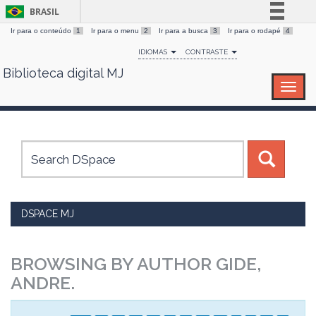
BRASIL
Ir para o conteúdo
1
Ir para o menu
2
Ir para a busca
3
Ir para o rodapé
4
Simplifique!
IDIOMAS
CONTRASTE
Comunica BR
Biblioteca digital MJ
Skip
Participe
navigation
Acesso à informação
Legislação
Canais
DSPACE MJ
BROWSING BY AUTHOR GIDE,
ANDRE.