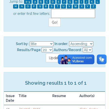
Jump to:
0-9
A
B
C
D
E
F
G
H
I
J
K
L
M
N
O
P
Q
R
S
T
U
V
W
X
Y
Z
or enter first few letters:
Sort by:
In order:
Results/Page
Authors/Record:
Showing results 1 to 1 of 1
Issue
Title
Resume
Author(s)
Date