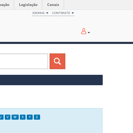
mação
Legislação
Canais
IDIOMAS
CONTRASTE
U
V
W
X
Y
Z