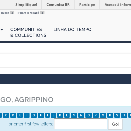
Simplifique!
Comunica BR
Participe
Acesso à infor
 a busca
3
Ir para o rodapé
4
COMMUNITIES
LINHA DO TEMPO
& COLLECTIONS
GO, AGRIPPINO
C
D
E
F
G
H
I
J
K
L
M
N
O
P
Q
R
S
T
or enter first few letters: