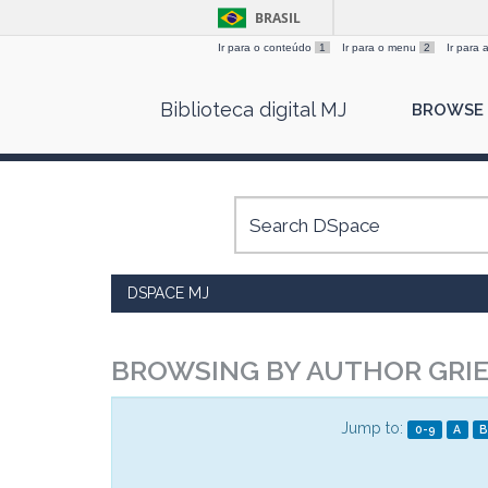
BRASIL
Ir para o conteúdo
1
Ir para o menu
2
Ir para
Skip
Biblioteca digital MJ
BROWSE
navigation
DSPACE MJ
BROWSING BY AUTHOR GRIE
Jump to:
0-9
A
B