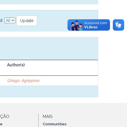
d:
Author(s)
Griego, Agrippino
AÇÃO
MAIS
te
Communities