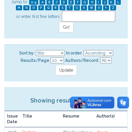
Jump to:
0-9
A
B
C
D
E
F
G
H
I
J
K
L
M
N
O
P
Q
R
S
T
U
V
W
X
Y
Z
or enter first few letters:
Sort by:
In order:
Results/Page
Authors/Record:
Showing results 1 to 1 of 1
Issue
Title
Resume
Author(s)
Date