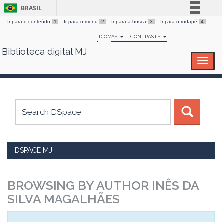
BRASIL
Ir para o conteúdo
1
Ir para o menu
2
Ir para a busca
3
Ir para o rodapé
4
Simplifique!
IDIOMAS
CONTRASTE
Comunica BR
Biblioteca digital MJ
Skip
Participe
navigation
Acesso à informação
Legislação
Canais
DSPACE MJ
BROWSING BY AUTHOR INÊS DA
SILVA MAGALHÃES