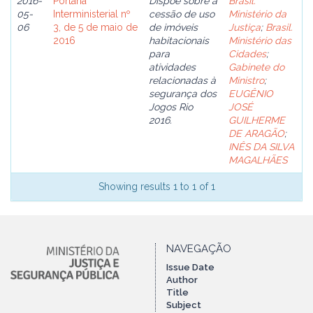
2016-
Portaria
Dispõe sobre a
Brasil.
05-
Interministerial nº
cessão de uso
Ministério da
06
3, de 5 de maio de
de imóveis
Justiça
;
Brasil.
2016
habitacionais
Ministério das
para
Cidades
;
atividades
Gabinete do
relacionadas à
Ministro
;
segurança dos
EUGÊNIO
Jogos Rio
JOSÉ
2016.
GUILHERME
DE ARAGÃO
;
INÊS DA SILVA
MAGALHÃES
Showing results 1 to 1 of 1
NAVEGAÇÃO
Issue Date
Author
Title
Subject