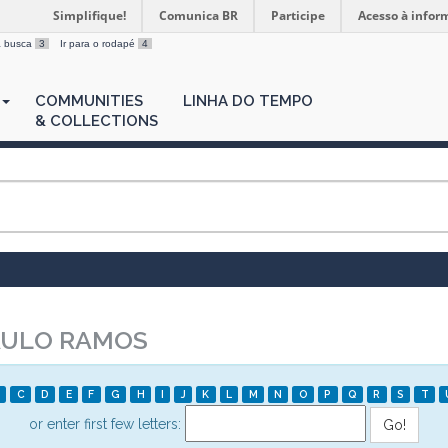
Simplifique!
Comunica BR
Participe
Acesso à infor
 a busca
3
Ir para o rodapé
4
COMMUNITIES
LINHA DO TEMPO
& COLLECTIONS
AULO RAMOS
C
D
E
F
G
H
I
J
K
L
M
N
O
P
Q
R
S
T
or enter first few letters: