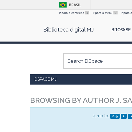
BRASIL
Ir para o conteúdo
1
Ir para o menu
2
Ir para
Skip
Biblioteca digital MJ
BROWSE
navigation
DSPACE MJ
BROWSING BY AUTHOR J. S
Jump to:
0-9
A
B