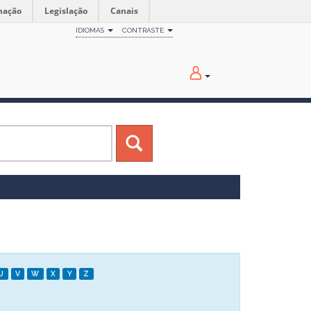
mação
Legislação
Canais
IDIOMAS
CONTRASTE
U
V
W
X
Y
Z