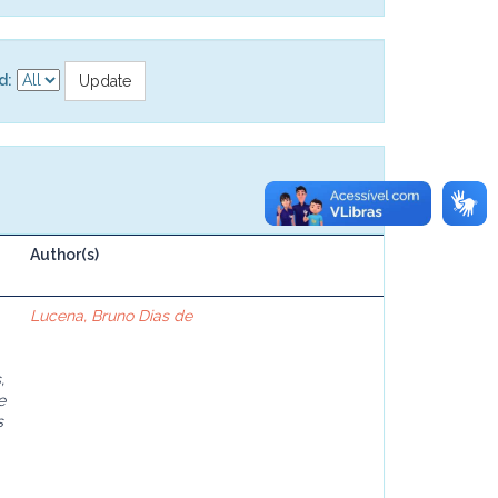
d:
Author(s)
Lucena, Bruno Dias de
,
e
s