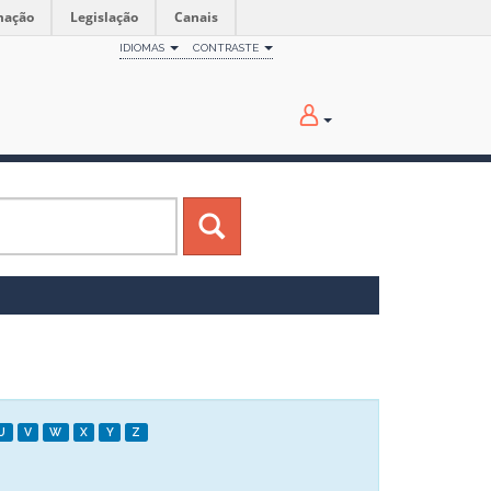
mação
Legislação
Canais
IDIOMAS
CONTRASTE
U
V
W
X
Y
Z