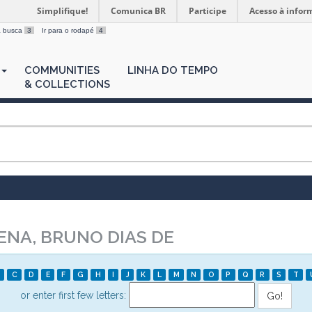
Simplifique!
Comunica BR
Participe
Acesso à infor
 a busca
3
Ir para o rodapé
4
COMMUNITIES
LINHA DO TEMPO
& COLLECTIONS
NA, BRUNO DIAS DE
C
D
E
F
G
H
I
J
K
L
M
N
O
P
Q
R
S
T
or enter first few letters: