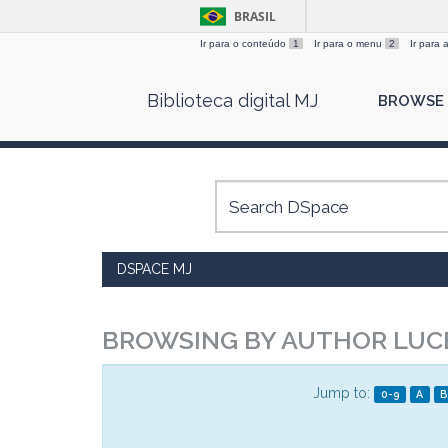
BRASIL
Ir para o conteúdo
1
Ir para o menu
2
Ir para
Skip
Biblioteca digital MJ
BROWSE
navigation
DSPACE MJ
BROWSING BY AUTHOR LUCE
Jump to:
0-9
A
B