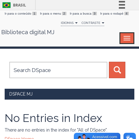
BRASIL
Ir para o conteúdo
1
Ir para o menu
2
Ir para a busca
3
Ir para o rodapé
4
Simplifique!
IDIOMAS
CONTRASTE
Comunica BR
Biblioteca digital MJ
Skip
Participe
navigation
Acesso à informação
Legislação
Canais
DSPACE MJ
No Entries in Index
There are no entries in the index for "All of DSpace".