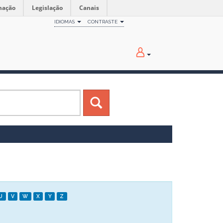
mação
Legislação
Canais
IDIOMAS
CONTRASTE
U
V
W
X
Y
Z