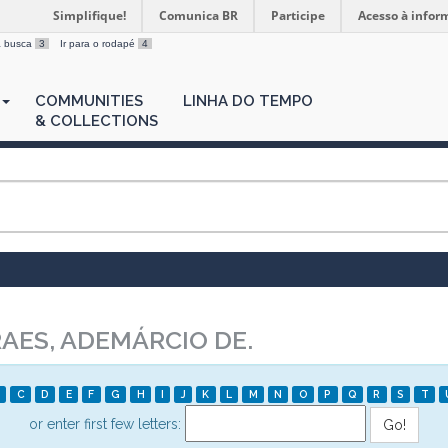
Simplifique!
Comunica BR
Participe
Acesso à infor
 a busca
3
Ir para o rodapé
4
COMMUNITIES
LINHA DO TEMPO
& COLLECTIONS
ES, ADEMÁRCIO DE.
C
D
E
F
G
H
I
J
K
L
M
N
O
P
Q
R
S
T
or enter first few letters: