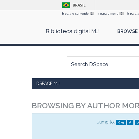
BRASIL
Ir para o conteúdo
1
Ir para o menu
2
Ir para
Skip
Biblioteca digital MJ
BROWSE
navigation
DSPACE MJ
BROWSING BY AUTHOR MORA
Jump to:
0-9
A
B