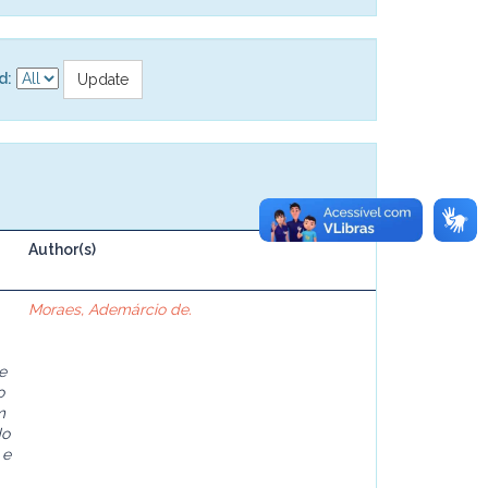
d:
Author(s)
Moraes, Ademárcio de.
e
o
m
do
 e