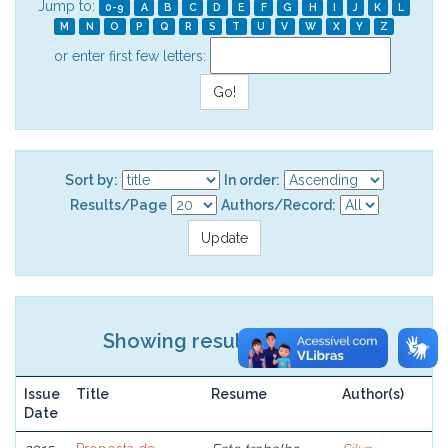
Jump to:
0-9
A
B
C
D
E
F
G
H
I
J
K
L
M
N
O
P
Q
R
S
T
U
V
W
X
Y
Z
or enter first few letters:
Sort by:
In order:
Results/Page
Authors/Record:
Showing results 1 to 1 of 1
Issue
Title
Resume
Author(s)
Date