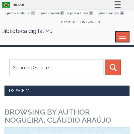
BRASIL
Ir para o conteúdo
1
Ir para o menu
2
Ir para a busca
3
Ir para o rodapé
4
Simplifique!
IDIOMAS
CONTRASTE
Comunica BR
Biblioteca digital MJ
Skip
Participe
navigation
Acesso à informação
Legislação
Canais
DSPACE MJ
BROWSING BY AUTHOR
NOGUEIRA, CLÁUDIO ARAÚJO