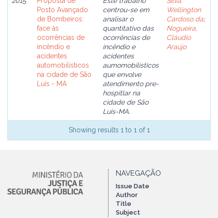
2015
Proposta de
Este trabalho
Silva,
Posto Avançado
centrou-se em
Wellington
de Bombeiros:
analisar o
Cardoso da
;
face às
quantitativo das
Nogueira,
ocorrências de
ocorrências de
Cláudio
incêndio e
incêndio e
Araújo
acidentes
acidentes
automobilísticos
aumomobilísticos
na cidade de São
que envolve
Luís - MA
atendimento pre-
hospitlar na
cidade de São
Luis-MA.
Showing results 1 to 1 of 1
NAVEGAÇÃO
Issue Date
Author
Title
Subject