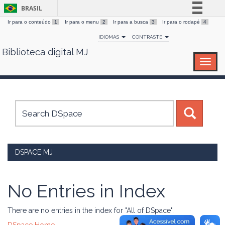
BRASIL
Ir para o conteúdo
1
Ir para o menu
2
Ir para a busca
3
Ir para o rodapé
4
Simplifique!
IDIOMAS
CONTRASTE
Comunica BR
Biblioteca digital MJ
Skip
Participe
navigation
Acesso à informação
Legislação
Canais
DSPACE MJ
No Entries in Index
There are no entries in the index for "All of DSpace".