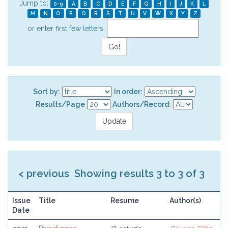
Jump to:
0-9
A
B
C
D
E
F
G
H
I
J
K
L
M
N
O
P
Q
R
S
T
U
V
W
X
Y
Z
or enter first few letters:
Sort by:
In order:
Results/Page
Authors/Record:
< previous
Showing results 3 to 3 of 3
Issue
Title
Resume
Author(s)
Date