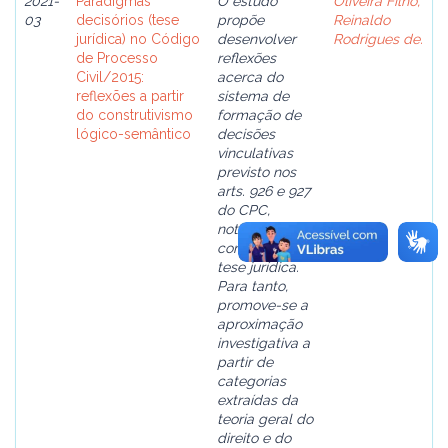
2021-
Paradigmas
O estudo
Oliveira Filho,
03
decisórios (tese
propõe
Reinaldo
jurídica) no Código
desenvolver
Rodrigues de.
de Processo
reflexões
Civil/2015:
acerca do
reflexões a partir
sistema de
do construtivismo
formação de
lógico-semântico
decisões
vinculativas
previsto nos
arts. 926 e 927
do CPC,
notadamente a
construção da
tese jurídica.
Para tanto,
promove-se a
aproximação
investigativa a
partir de
categorias
extraídas da
teoria geral do
direito e do