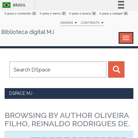
BRASIL
Ir para o conteúdo
1
Ir para o menu
2
Ir para a busca
3
Ir para o rodapé
4
Simplifique!
IDIOMAS
CONTRASTE
Comunica BR
Biblioteca digital MJ
Skip
Participe
navigation
Acesso à informação
Legislação
Canais
DSPACE MJ
BROWSING BY AUTHOR OLIVEIRA
FILHO, REINALDO RODRIGUES DE.