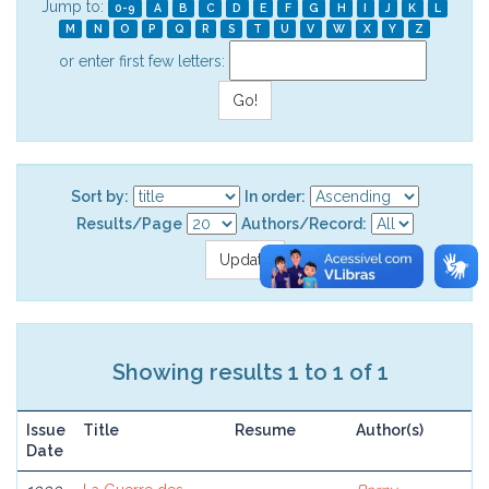
Jump to:
0-9
A
B
C
D
E
F
G
H
I
J
K
L
M
N
O
P
Q
R
S
T
U
V
W
X
Y
Z
or enter first few letters:
Sort by:
In order:
Results/Page
Authors/Record:
Showing results 1 to 1 of 1
Issue
Title
Resume
Author(s)
Date