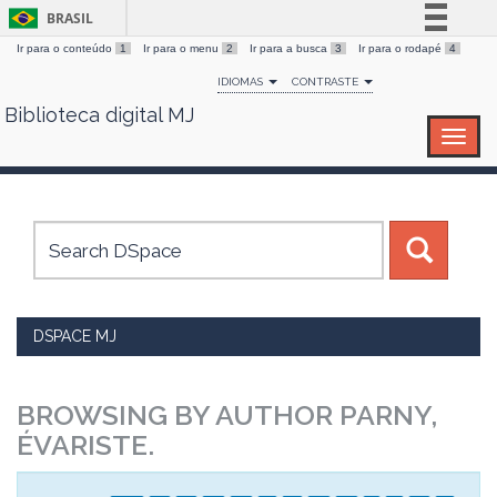
BRASIL
Ir para o conteúdo
1
Ir para o menu
2
Ir para a busca
3
Ir para o rodapé
4
Simplifique!
IDIOMAS
CONTRASTE
Comunica BR
Biblioteca digital MJ
Skip
Participe
navigation
Acesso à informação
Legislação
Canais
DSPACE MJ
BROWSING BY AUTHOR PARNY,
ÉVARISTE.