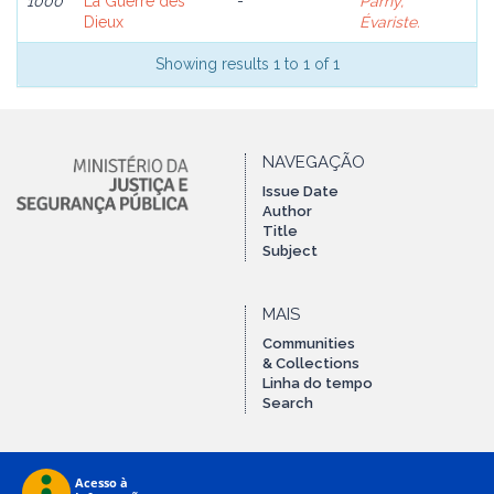
1000
La Guerre des
-
Parny,
Dieux
Évariste.
Showing results 1 to 1 of 1
NAVEGAÇÃO
Issue Date
Author
Title
Subject
MAIS
Communities
& Collections
Linha do tempo
Search