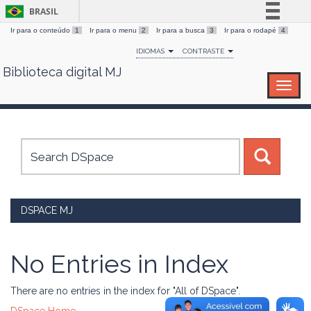
BRASIL
Ir para o conteúdo
1
Ir para o menu
2
Ir para a busca
3
Ir para o rodapé
4
Simplifique!
IDIOMAS
CONTRASTE
Comunica BR
Biblioteca digital MJ
Skip
Participe
navigation
Acesso à informação
Legislação
Canais
DSPACE MJ
No Entries in Index
There are no entries in the index for "All of DSpace".