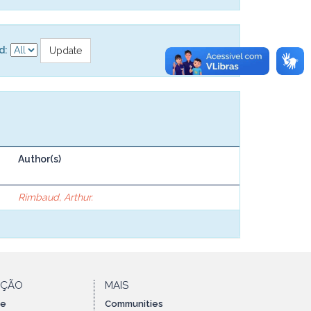
d:
Author(s)
Rimbaud, Arthur.
AÇÃO
MAIS
te
Communities