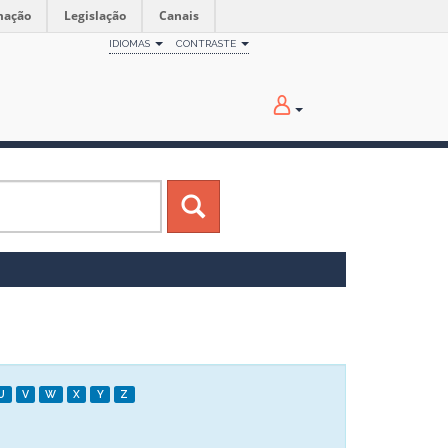
mação
Legislação
Canais
IDIOMAS
CONTRASTE
U
V
W
X
Y
Z