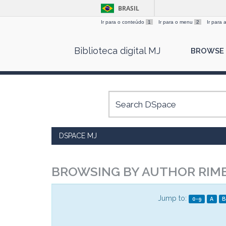
BRASIL
Ir para o conteúdo
1
Ir para o menu
2
Ir para
Skip
Biblioteca digital MJ
BROWSE
navigation
DSPACE MJ
BROWSING BY AUTHOR RIM
Jump to:
0-9
A
B