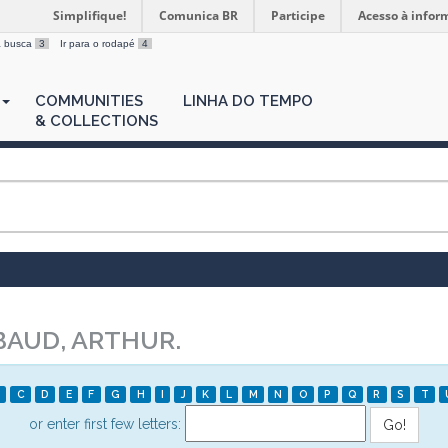
Simplifique!
Comunica BR
Participe
Acesso à infor
 a busca
3
Ir para o rodapé
4
COMMUNITIES
LINHA DO TEMPO
& COLLECTIONS
BAUD, ARTHUR.
C
D
E
F
G
H
I
J
K
L
M
N
O
P
Q
R
S
T
or enter first few letters: