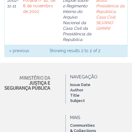
2002-
Portaria nº 42, de
Dispõe sobre
Brasil.
11-11
8 de novembro
o Regimento
Presidência da
de 2002
Interno do
República
;
Arquivo
Casa Civil
;
Nacional da
SILVANO
Casa Civil da
GIANNI
Presidência da
República.
< previous
Showing results 2 to 2 of 2
NAVEGAÇÃO
Issue Date
Author
Title
Subject
MAIS
Communities
& Collections