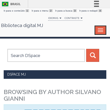
BRASIL
Ir para o conteúdo
1
Ir para o menu
2
Ir para a busca
3
Ir para o rodapé
4
Simplifique!
IDIOMAS
CONTRASTE
Comunica BR
Biblioteca digital MJ
Skip
Participe
navigation
Acesso à informação
Legislação
Canais
DSPACE MJ
BROWSING BY AUTHOR SILVANO
GIANNI