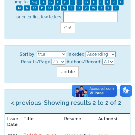
Jump to:
0-9
A
B
C
D
E
F
G
H
I
J
K
L
M
N
O
P
Q
R
S
T
U
V
W
X
Y
Z
or enter first few letters:
Sort by:
In order:
Results/Page
Authors/Record:
< previous
Showing results 2 to 2 of 2
Issue
Title
Resume
Author(s)
Date