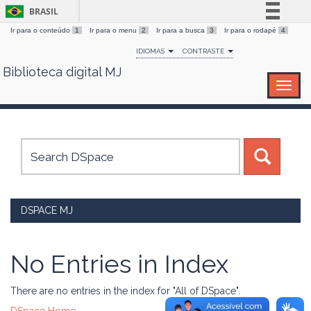
BRASIL
Ir para o conteúdo
1
Ir para o menu
2
Ir para a busca
3
Ir para o rodapé
4
Simplifique!
IDIOMAS
CONTRASTE
Comunica BR
Biblioteca digital MJ
Skip
Participe
navigation
Acesso à informação
Legislação
Canais
DSPACE MJ
No Entries in Index
There are no entries in the index for "All of DSpace".