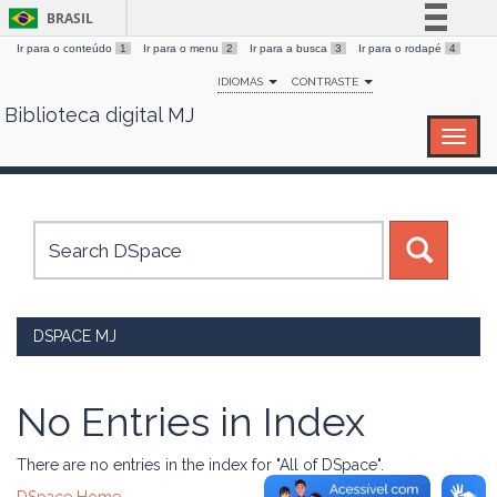
BRASIL
Ir para o conteúdo
1
Ir para o menu
2
Ir para a busca
3
Ir para o rodapé
4
Simplifique!
IDIOMAS
CONTRASTE
Comunica BR
Biblioteca digital MJ
Skip
Participe
navigation
Acesso à informação
Legislação
Canais
DSPACE MJ
No Entries in Index
There are no entries in the index for "All of DSpace".