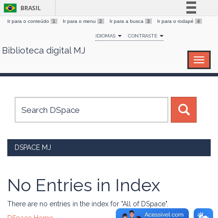
BRASIL
Ir para o conteúdo
1
Ir para o menu
2
Ir para a busca
3
Ir para o rodapé
4
Simplifique!
IDIOMAS
CONTRASTE
Comunica BR
Biblioteca digital MJ
Skip
Participe
navigation
Acesso à informação
Legislação
Canais
DSPACE MJ
No Entries in Index
There are no entries in the index for "All of DSpace".