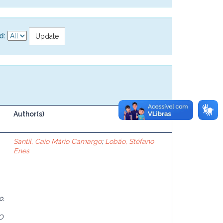
d:
Author(s)
Santil, Caio Mário Camargo
;
Lobão, Stéfano
Enes
o,
 O