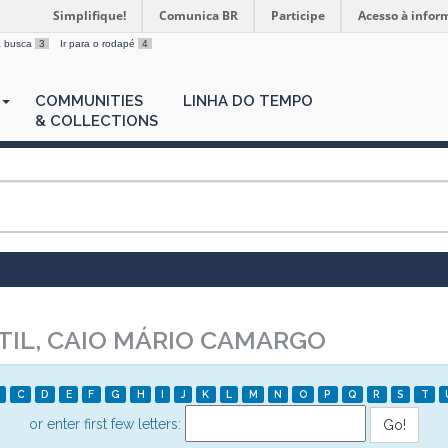
Simplifique!
Comunica BR
Participe
Acesso à infor
 a busca
3
Ir para o rodapé
4
COMMUNITIES
LINHA DO TEMPO
& COLLECTIONS
IL, CAIO MÁRIO CAMARGO
C
D
E
F
G
H
I
J
K
L
M
N
O
P
Q
R
S
T
or enter first few letters: