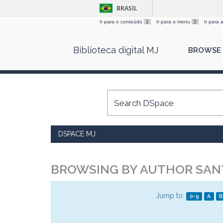
BRASIL
Ir para o conteúdo
1
Ir para o menu
2
Ir para
Skip
Biblioteca digital MJ
BROWSE
navigation
DSPACE MJ
BROWSING BY AUTHOR SANT
Jump to:
0-9
A
B