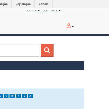
mação
Legislação
Canais
IDIOMAS
CONTRASTE
U
V
W
X
Y
Z