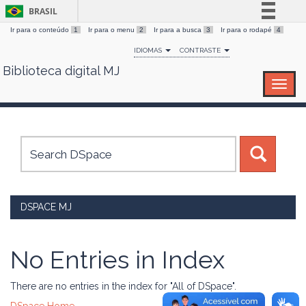
BRASIL
Ir para o conteúdo
1
Ir para o menu
2
Ir para a busca
3
Ir para o rodapé
4
Simplifique!
IDIOMAS
CONTRASTE
Comunica BR
Biblioteca digital MJ
Skip
Participe
navigation
Acesso à informação
Legislação
Canais
DSPACE MJ
No Entries in Index
There are no entries in the index for "All of DSpace".