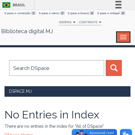
BRASIL
Ir para o conteúdo
1
Ir para o menu
2
Ir para a busca
3
Ir para o rodapé
4
Simplifique!
IDIOMAS
CONTRASTE
Comunica BR
Biblioteca digital MJ
Skip
Participe
navigation
Acesso à informação
Legislação
Canais
DSPACE MJ
No Entries in Index
There are no entries in the index for "All of DSpace".