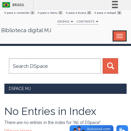
BRASIL
Ir para o conteúdo
1
Ir para o menu
2
Ir para a busca
3
Ir para o rodapé
4
Simplifique!
IDIOMAS
CONTRASTE
Comunica BR
Biblioteca digital MJ
Skip
Participe
navigation
Acesso à informação
Legislação
Canais
DSPACE MJ
No Entries in Index
There are no entries in the index for "All of DSpace".