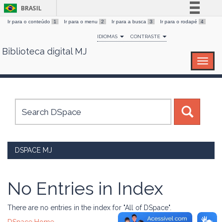
BRASIL
Ir para o conteúdo
1
Ir para o menu
2
Ir para a busca
3
Ir para o rodapé
4
Simplifique!
IDIOMAS
CONTRASTE
Comunica BR
Biblioteca digital MJ
Skip
Participe
navigation
Acesso à informação
Legislação
Canais
DSPACE MJ
No Entries in Index
There are no entries in the index for "All of DSpace".