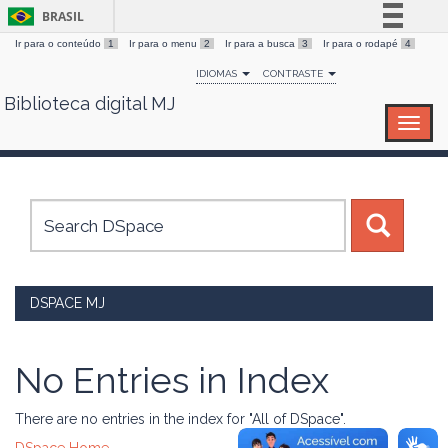
BRASIL
Ir para o conteúdo
1
Ir para o menu
2
Ir para a busca
3
Ir para o rodapé
4
Simplifique!
IDIOMAS
CONTRASTE
Comunica BR
Biblioteca digital MJ
Skip
Participe
navigation
Acesso à informação
Legislação
Canais
DSPACE MJ
No Entries in Index
There are no entries in the index for "All of DSpace".