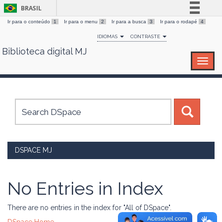
BRASIL
Ir para o conteúdo
1
Ir para o menu
2
Ir para a busca
3
Ir para o rodapé
4
Simplifique!
IDIOMAS
CONTRASTE
Comunica BR
Biblioteca digital MJ
Skip
Participe
navigation
Acesso à informação
Legislação
Canais
DSPACE MJ
No Entries in Index
There are no entries in the index for "All of DSpace".