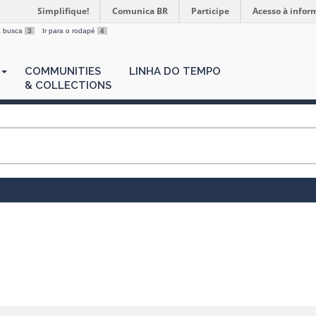
Simplifique!
Comunica BR
Participe
Acesso à infor
 a busca
3
Ir para o rodapé
4
COMMUNITIES
LINHA DO TEMPO
& COLLECTIONS