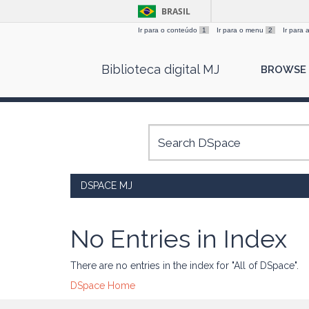
BRASIL
Ir para o conteúdo
1
Ir para o menu
2
Ir para
Skip
Biblioteca digital MJ
BROWSE
navigation
DSPACE MJ
No Entries in Index
There are no entries in the index for "All of DSpace".
DSpace Home