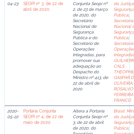
04-23
SEOPI nº 3, de 22 de
Conjunta Seopi nº
da Justiça
abril de 2020
2, de 23 de março
Seguranç
de 2020, do
Pública
;
Secretário
Secretaria
Nacional de
Nacional 
Segurança
Seguranç
Pública e do
Pública
;
Secretário de
Secretaria
Operações
Operaçõe
Integradas, para
Integrada
promover sua
GUILHER
adequação ao
CALS
Despacho do
THEOPHI
Ministro nº 413, de
GASPAR D
22 de abril de
OLIVEIRA
;
2020.
ROSALVO
FERREIRA
FRANCO
2020-
Portaria Conjunta
Altera a Portaria
Brasil. Min
05-22
SEOPI nº 4, de 22 de
Conjunta Seopi nº
da Justiça
maio de 2020
3, de 22 de abril
Seguranç
de 2020, do
Pública
;
Secretário
Secretaria