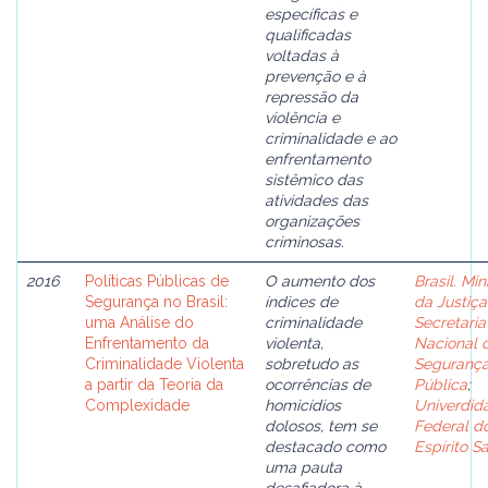
específicas e
qualificadas
voltadas à
prevenção e à
repressão da
violência e
criminalidade e ao
enfrentamento
sistêmico das
atividades das
organizações
criminosas.
2016
Políticas Públicas de
O aumento dos
Brasil. Min
Segurança no Brasil:
índices de
da Justiça
uma Análise do
criminalidade
Secretaria
Enfrentamento da
violenta,
Nacional 
Criminalidade Violenta
sobretudo as
Seguranç
a partir da Teoria da
ocorrências de
Pública
;
Complexidade
homicídios
Univerdid
dolosos, tem se
Federal d
destacado como
Espírito S
uma pauta