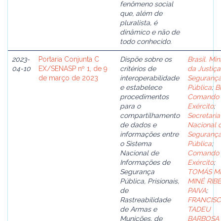
fenômeno social
que, além de
pluralista, é
dinâmico e não de
todo conhecido.
2023-
Portaria Conjunta C
Dispõe sobre os
Brasil. Min
04-10
EX/SENASP nº 1, de 9
critérios de
da Justiça
de março de 2023
interoperabilidade
Seguranç
e estabelece
Pública
;
Br
procedimentos
Comando 
para o
Exército
;
compartilhamento
Secretaria
de dados e
Nacional 
informações entre
Seguranç
o Sistema
Pública
;
Nacional de
Comando 
Informações de
Exército
;
Segurança
TOMÁS M
Pública, Prisionais,
MINÉ RIB
de
PAIVA
;
Rastreabilidade
FRANCIS
de Armas e
TADEU
Munições, de
BARBOSA