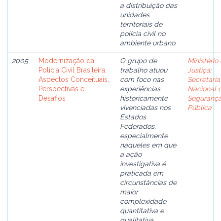
a distribuição das
unidades
territoriais de
polícia civil no
ambiente urbano.
2005
Modernização da
O grupo de
Ministério
Polícia Civil Brasileira:
trabalho atuou
Justiça
;
Aspectos Conceituais,
com foco nas
Secretaria
Perspectivas e
experiências
Nacional 
Desafios
historicamente
Seguranç
vivenciadas nos
Pública
Estados
Federados,
especialmente
naqueles em que
a ação
investigativa é
praticada em
circunstâncias de
maior
complexidade
quantitativa e
qualitativa.