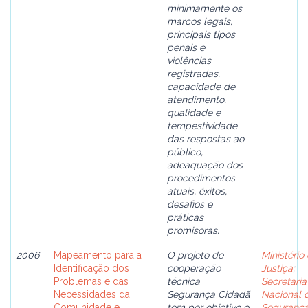
minimamente os
marcos legais,
principais tipos
penais e
violências
registradas,
capacidade de
atendimento,
qualidade e
tempestividade
das respostas ao
público,
adeaquação dos
procedimentos
atuais, êxitos,
desafios e
práticas
promisoras.
2006
Mapeamento para a
O projeto de
Ministério
Identificação dos
cooperação
Justiça
;
Problemas e das
técnica
Secretaria
Necessidades da
Segurança Cidadã
Nacional 
Comunidade e
tem por objetivo o
Seguranç