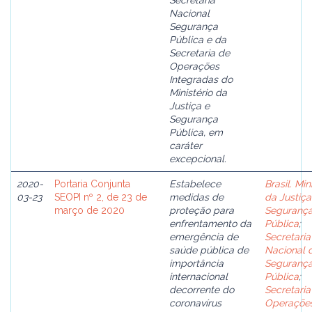
Secretaria
Nacional
Segurança
Pública e da
Secretaria de
Operações
Integradas do
Ministério da
Justiça e
Segurança
Pública, em
caráter
excepcional.
2020-
Portaria Conjunta
Estabelece
Brasil. Min
03-23
SEOPI nº 2, de 23 de
medidas de
da Justiça
março de 2020
proteção para
Seguranç
enfrentamento da
Pública
;
emergência de
Secretaria
saúde pública de
Nacional 
importância
Seguranç
internacional
Pública
;
decorrente do
Secretaria
coronavírus
Operaçõe