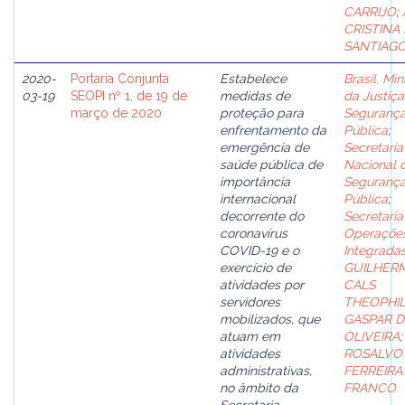
CARRIJO
;
CRISTINA
SANTIAG
2020-
Portaria Conjunta
Estabelece
Brasil. Min
03-19
SEOPI nº 1, de 19 de
medidas de
da Justiça
março de 2020
proteção para
Seguranç
enfrentamento da
Pública
;
emergência de
Secretaria
saúde pública de
Nacional 
importância
Seguranç
internacional
Pública
;
decorrente do
Secretaria
coronavírus
Operaçõe
COVID-19 e o
Integrada
exercício de
GUILHER
atividades por
CALS
servidores
THEOPHI
mobilizados, que
GASPAR D
atuam em
OLIVEIRA
;
atividades
ROSALVO
administrativas,
FERREIRA
no âmbito da
FRANCO