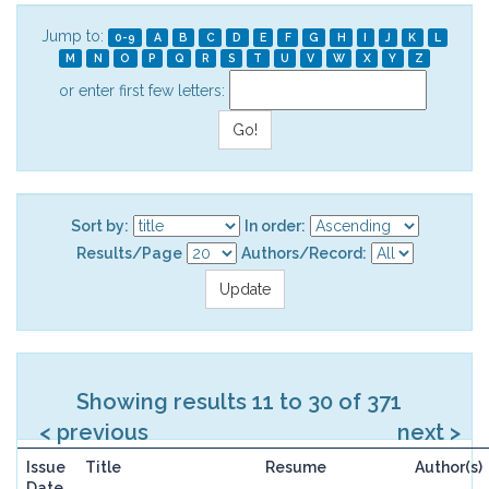
Jump to:
0-9
A
B
C
D
E
F
G
H
I
J
K
L
M
N
O
P
Q
R
S
T
U
V
W
X
Y
Z
or enter first few letters:
Sort by:
In order:
Results/Page
Authors/Record:
Showing results 11 to 30 of 371
< previous
next >
Issue
Title
Resume
Author(s)
Date