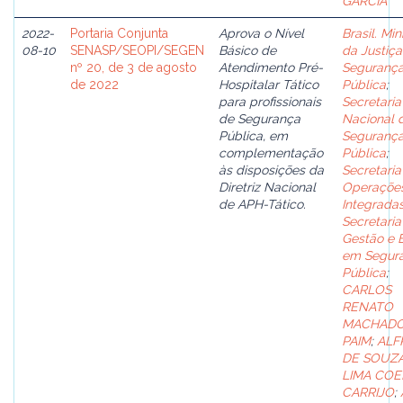
GARCIA
2022-
Portaria Conjunta
Aprova o Nível
Brasil. Min
08-10
SENASP/SEOPI/SEGEN
Básico de
da Justiça
nº 20, de 3 de agosto
Atendimento Pré-
Seguranç
de 2022
Hospitalar Tático
Pública
;
para profissionais
Secretaria
de Segurança
Nacional 
Pública, em
Seguranç
complementação
Pública
;
às disposições da
Secretaria
Diretriz Nacional
Operaçõe
de APH-Tático.
Integrada
Secretaria
Gestão e 
em Segur
Pública
;
CARLOS
RENATO
MACHAD
PAIM
;
ALF
DE SOUZ
LIMA CO
CARRIJO
;