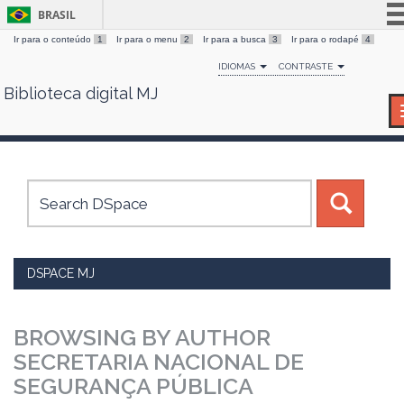
BRASIL
Ir para o conteúdo
1
Ir para o menu
2
Ir para a busca
3
Ir para o rodapé
4
Simplifique!
IDIOMAS
CONTRASTE
Comunica BR
Biblioteca digital MJ
Skip
Participe
navigation
Acesso à informação
Legislação
Canais
DSPACE MJ
BROWSING BY AUTHOR
SECRETARIA NACIONAL DE
SEGURANÇA PÚBLICA