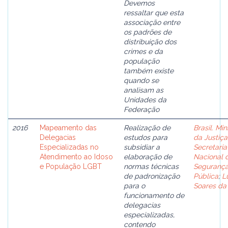
Devemos
ressaltar que esta
associação entre
os padrões de
distribuição dos
crimes e da
população
também existe
quando se
analisam as
Unidades da
Federação
2016
Mapeamento das
Realização de
Brasil. Min
Delegacias
estudos para
da Justiça
Especializadas no
subsidiar a
Secretaria
Atendimento ao Idoso
elaboração de
Nacional 
e População LGBT
normas técnicas
Seguranç
de padronização
Pública
;
L
para o
Soares da 
funcionamento de
delegacias
especializadas,
contendo