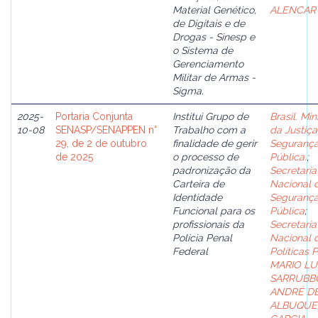
Material Genético,
ALENCAR
de Digitais e de
Drogas - Sinesp e
o Sistema de
Gerenciamento
Militar de Armas -
Sigma.
2025-
Portaria Conjunta
Institui Grupo de
Brasil. Min
10-08
SENASP/SENAPPEN n°
Trabalho com a
da Justiça
29, de 2 de outubro
finalidade de gerir
Seguranç
de 2025
o processo de
Pública.
;
padronização da
Secretaria
Carteira de
Nacional 
Identidade
Seguranç
Funcional para os
Pública
;
profissionais da
Secretaria
Polícia Penal
Nacional 
Federal
Políticas 
MARIO LU
SARRUBB
ANDRÉ D
ALBUQUE