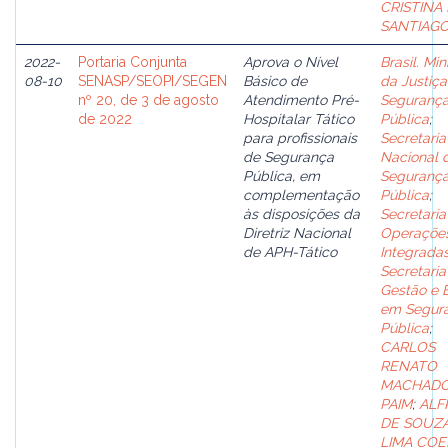
CRISTINA
SANTIAG
2022-
Portaria Conjunta
Aprova o Nível
Brasil. Min
08-10
SENASP/SEOPI/SEGEN
Básico de
da Justiça
nº 20, de 3 de agosto
Atendimento Pré-
Seguranç
de 2022
Hospitalar Tático
Pública
;
para profissionais
Secretaria
de Segurança
Nacional 
Pública, em
Seguranç
complementação
Pública
;
às disposições da
Secretaria
Diretriz Nacional
Operaçõe
de APH-Tático
Integrada
Secretaria
Gestão e 
em Segur
Pública
;
CARLOS
RENATO
MACHAD
PAIM
;
ALF
DE SOUZ
LIMA CO