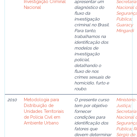
Investigação Criminal
apresentar um
Secretaria
Nacional
diagnóstico do
Nacional 
fluxo da
Seguranç
investigação
Pública
;
criminal no Brasil.
Guaracy
Para tanto,
Mingardi
trabalhamos na
identificação dos
modelos de
investigação
policial,
detalhando o
fluxo de nos
crimes sexuais de
homicídio, furto e
roubo.
2010
Metodologia para
O presente curso
Ministério
Distribuição de
tem por objetivo
Justiça
;
Unidades Territoriais
fornecer
Secretaria
de Polícia Civil em
condições para
Nacional 
Ambiente Urbano
identificação dos
Seguranç
fatores que
Pública
;
R
devem determinar
Sérgio de