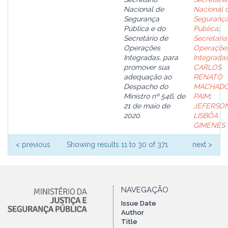
Nacional de
Nacional 
Segurança
Seguranç
Pública e do
Pública
;
Secretário de
Secretaria
Operações
Operaçõe
Integradas, para
Integrada
promover sua
CARLOS
adequação ao
RENATO
Despacho do
MACHAD
Ministro nº 546, de
PAIM
;
21 de maio de
JEFERSO
2020.
LISBÔA
GIMENES
< previous
Showing results 11 to 30 of 371
next >
NAVEGAÇÃO
Issue Date
Author
Title