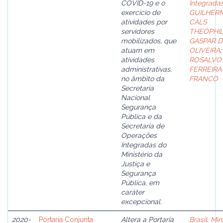
COVID-19 e o
Integrada
exercício de
GUILHER
atividades por
CALS
servidores
THEÓPHI
mobilizados, que
GASPAR D
atuam em
OLIVEIRA
;
atividades
ROSALVO
administrativas,
FERREIRA
no âmbito da
FRANCO
Secretaria
Nacional
Segurança
Pública e da
Secretaria de
Operações
Integradas do
Ministério da
Justiça e
Segurança
Pública, em
caráter
excepcional.
2020-
Portaria Conjunta
Altera a Portaria
Brasil. Min