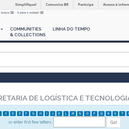
Simplifique!
Comunica BR
Participe
Acesso à infor
 a busca
3
Ir para o rodapé
4
COMMUNITIES
LINHA DO TEMPO
& COLLECTIONS
ETARIA DE LOGÍSTICA E TECNOLOG
C
D
E
F
G
H
I
J
K
L
M
N
O
P
Q
R
S
T
or enter first few letters: