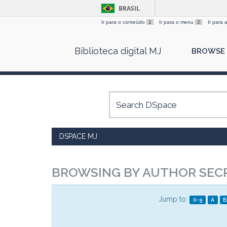
BRASIL
Ir para o conteúdo
1
Ir para o menu
2
Ir para
Skip
Biblioteca digital MJ
BROWSE
navigation
DSPACE MJ
BROWSING BY AUTHOR SECR
Jump to:
0-9
A
B