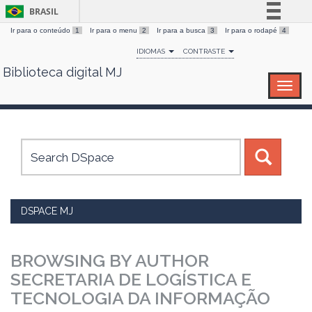
BRASIL
Ir para o conteúdo
1
Ir para o menu
2
Ir para a busca
3
Ir para o rodapé
4
Simplifique!
IDIOMAS
CONTRASTE
Comunica BR
Biblioteca digital MJ
Skip
Participe
navigation
Acesso à informação
Legislação
Canais
DSPACE MJ
BROWSING BY AUTHOR
SECRETARIA DE LOGÍSTICA E
TECNOLOGIA DA INFORMAÇÃO