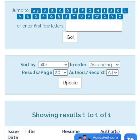
Jump to:
0-9
A
B
C
D
E
F
G
H
I
J
K
L
M
N
O
P
Q
R
S
T
U
V
W
X
Y
Z
or enter first few letters:
Sort by:
In order:
Results/Page
Authors/Record:
Showing results 1 to 1 of 1
Issue
Title
Resume
Author(s)
Date