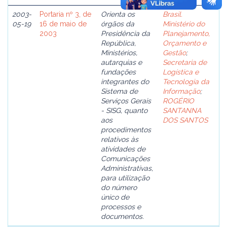
2003-
Portaria nº 3, de
Orienta os
Brasil.
05-19
16 de maio de
órgãos da
Ministério do
2003
Presidência da
Planejamento,
República,
Orçamento e
Ministérios,
Gestão
;
autarquias e
Secretaria de
fundações
Logística e
integrantes do
Tecnologia da
Sistema de
Informação
;
Serviços Gerais
ROGÉRIO
- SISG, quanto
SANTANNA
aos
DOS SANTOS
procedimentos
relativos às
atividades de
Comunicações
Administrativas,
para utilização
do número
único de
processos e
documentos.