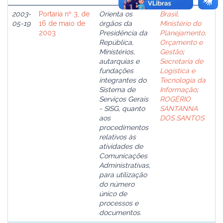
2003-
Portaria nº 3, de
Orienta os
Brasil.
05-19
16 de maio de
órgãos da
Ministério do
2003
Presidência da
Planejamento,
República,
Orçamento e
Ministérios,
Gestão
;
autarquias e
Secretaria de
fundações
Logística e
integrantes do
Tecnologia da
Sistema de
Informação
;
Serviços Gerais
ROGÉRIO
- SISG, quanto
SANTANNA
aos
DOS SANTOS
procedimentos
relativos às
atividades de
Comunicações
Administrativas,
para utilização
do número
único de
processos e
documentos.