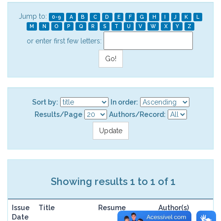
Jump to:
0-9
A
B
C
D
E
F
G
H
I
J
K
L
M
N
O
P
Q
R
S
T
U
V
W
X
Y
Z
or enter first few letters:
Sort by:
In order:
Results/Page
Authors/Record:
Showing results 1 to 1 of 1
Issue
Title
Resume
Author(s)
Date