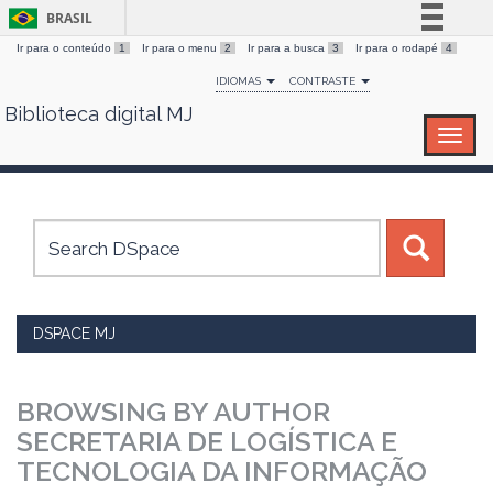
BRASIL
Ir para o conteúdo
1
Ir para o menu
2
Ir para a busca
3
Ir para o rodapé
4
Simplifique!
IDIOMAS
CONTRASTE
Comunica BR
Biblioteca digital MJ
Skip
Participe
navigation
Acesso à informação
Legislação
Canais
DSPACE MJ
BROWSING BY AUTHOR
SECRETARIA DE LOGÍSTICA E
TECNOLOGIA DA INFORMAÇÃO