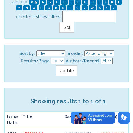
Jump to:
0-9
A
B
C
D
E
F
G
H
I
J
K
L
M
N
O
P
Q
R
S
T
U
V
W
X
Y
Z
or enter first few letters:
Sort by:
In order:
Results/Page
Authors/Record:
Showing results 1 to 1 of 1
Issue
Title
Resume
Author(s)
Date