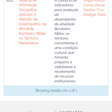
2021
Sistema de
A carência de
Veiga França,
Informação
indicadores
Carlos David
;
Geográfica
para avaliação
Martins Cruz,
Aplicado a
de
Rodrigo Fábio
Aferição de
desempenho
Desempenho da
da atividade
Atividade
Bombeiro
Bombeiro Militar
Militar no
no Território
território
Maranhense
maranhense é
uma condição
cultural que
fomenta
prejuízos à
visibilidade e
recebimento
de recursos
institucionais.
Showing results 1 to 1 of 1