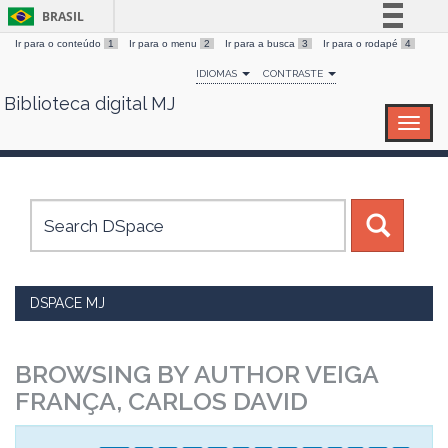
BRASIL
Ir para o conteúdo
1
Ir para o menu
2
Ir para a busca
3
Ir para o rodapé
4
Simplifique!
IDIOMAS
CONTRASTE
Comunica BR
Biblioteca digital MJ
Skip
Participe
navigation
Acesso à informação
Legislação
Canais
DSPACE MJ
BROWSING BY AUTHOR VEIGA
FRANÇA, CARLOS DAVID