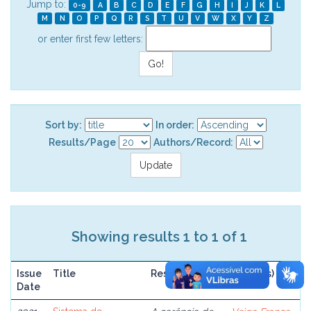
Jump to:
0-9
A
B
C
D
E
F
G
H
I
J
K
L
M
N
O
P
Q
R
S
T
U
V
W
X
Y
Z
or enter first few letters:
Sort by:
In order:
Results/Page
Authors/Record:
Showing results 1 to 1 of 1
Issue
Title
Resume
Author(s)
Date