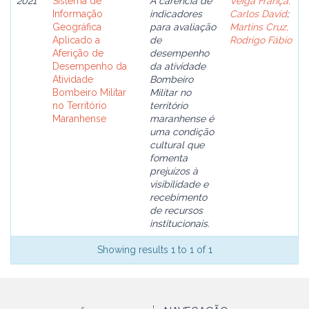
2021
Sistema de
A carência de
Veiga França,
Informação
indicadores
Carlos David
;
Geográfica
para avaliação
Martins Cruz,
Aplicado a
de
Rodrigo Fábio
Aferição de
desempenho
Desempenho da
da atividade
Atividade
Bombeiro
Bombeiro Militar
Militar no
no Território
território
Maranhense
maranhense é
uma condição
cultural que
fomenta
prejuízos à
visibilidade e
recebimento
de recursos
institucionais.
Showing results 1 to 1 of 1