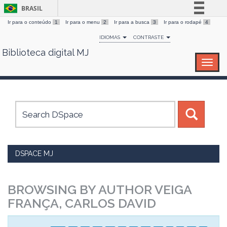
BRASIL
Ir para o conteúdo
1
Ir para o menu
2
Ir para a busca
3
Ir para o rodapé
4
Simplifique!
IDIOMAS
CONTRASTE
Comunica BR
Biblioteca digital MJ
Skip
Participe
navigation
Acesso à informação
Legislação
Canais
DSPACE MJ
BROWSING BY AUTHOR VEIGA
FRANÇA, CARLOS DAVID