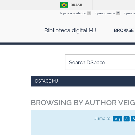
BRASIL
Ir para o conteúdo
1
Ir para o menu
2
Ir para
Skip
Biblioteca digital MJ
BROWSE
navigation
DSPACE MJ
BROWSING BY AUTHOR VEIG
Jump to:
0-9
A
B