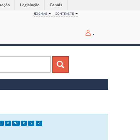
mação
Legislação
Canais
IDIOMAS
CONTRASTE
U
V
W
X
Y
Z