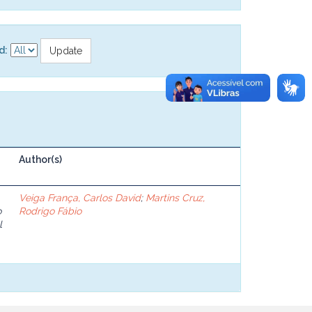
d:
Author(s)
Veiga França, Carlos David
;
Martins Cruz,
o
Rodrigo Fábio
l