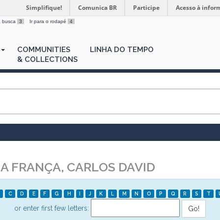
Simplifique!
Comunica BR
Participe
Acesso à infor
 a busca
3
Ir para o rodapé
4
COMMUNITIES
LINHA DO TEMPO
& COLLECTIONS
A FRANÇA, CARLOS DAVID
C
D
E
F
G
H
I
J
K
L
M
N
O
P
Q
R
S
T
or enter first few letters: