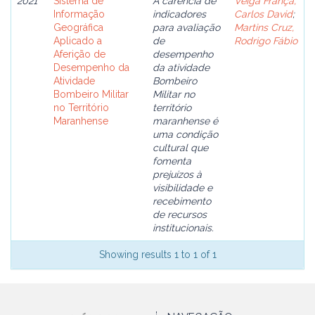
2021
Sistema de
A carência de
Veiga França,
Informação
indicadores
Carlos David
;
Geográfica
para avaliação
Martins Cruz,
Aplicado a
de
Rodrigo Fábio
Aferição de
desempenho
Desempenho da
da atividade
Atividade
Bombeiro
Bombeiro Militar
Militar no
no Território
território
Maranhense
maranhense é
uma condição
cultural que
fomenta
prejuízos à
visibilidade e
recebimento
de recursos
institucionais.
Showing results 1 to 1 of 1