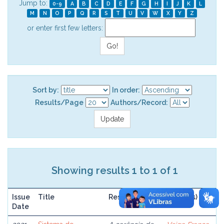
Jump to:
0-9
A
B
C
D
E
F
G
H
I
J
K
L
M
N
O
P
Q
R
S
T
U
V
W
X
Y
Z
or enter first few letters:
Sort by:
In order:
Results/Page
Authors/Record:
Showing results 1 to 1 of 1
Issue
Title
Resume
Author(s)
Date