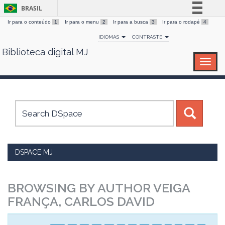
BRASIL
Ir para o conteúdo
1
Ir para o menu
2
Ir para a busca
3
Ir para o rodapé
4
Simplifique!
IDIOMAS
CONTRASTE
Comunica BR
Biblioteca digital MJ
Skip
Participe
navigation
Acesso à informação
Legislação
Canais
DSPACE MJ
BROWSING BY AUTHOR VEIGA
FRANÇA, CARLOS DAVID