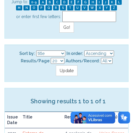
Jump to:
0-9
A
B
C
D
E
F
G
H
I
J
K
L
M
N
O
P
Q
R
S
T
U
V
W
X
Y
Z
or enter first few letters:
Sort by:
In order:
Results/Page
Authors/Record:
Showing results 1 to 1 of 1
Issue
Title
Resume
Author(s)
Date