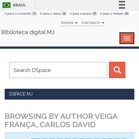
BRASIL
Ir para o conteúdo
1
Ir para o menu
2
Ir para a busca
3
Ir para o rodapé
4
Simplifique!
IDIOMAS
CONTRASTE
Comunica BR
Biblioteca digital MJ
Skip
Participe
navigation
Acesso à informação
Legislação
Canais
DSPACE MJ
BROWSING BY AUTHOR VEIGA
FRANÇA, CARLOS DAVID