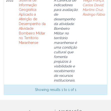
2021
Sistema de
A carência de
Veiga França,
Informação
indicadores
Carlos David
;
Geográfica
para avaliação
Martins Cruz,
Aplicado a
de
Rodrigo Fábio
Aferição de
desempenho
Desempenho da
da atividade
Atividade
Bombeiro
Bombeiro Militar
Militar no
no Território
território
Maranhense
maranhense é
uma condição
cultural que
fomenta
prejuízos à
visibilidade e
recebimento
de recursos
institucionais.
Showing results 1 to 1 of 1