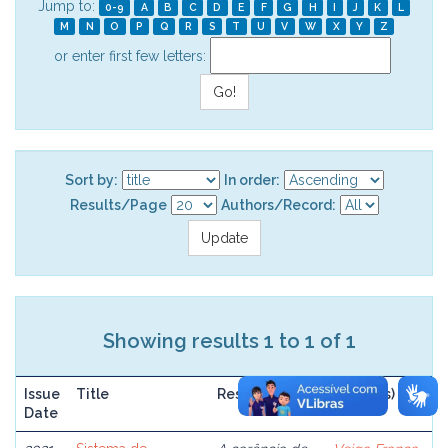
Jump to:
0-9
A
B
C
D
E
F
G
H
I
J
K
L
M
N
O
P
Q
R
S
T
U
V
W
X
Y
Z
or enter first few letters:
Sort by:
In order:
Results/Page
Authors/Record:
Showing results 1 to 1 of 1
Issue
Title
Resume
Author(s)
Date