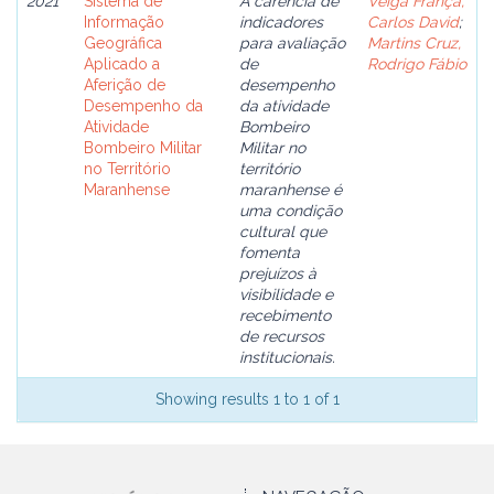
2021
Sistema de
A carência de
Veiga França,
Informação
indicadores
Carlos David
;
Geográfica
para avaliação
Martins Cruz,
Aplicado a
de
Rodrigo Fábio
Aferição de
desempenho
Desempenho da
da atividade
Atividade
Bombeiro
Bombeiro Militar
Militar no
no Território
território
Maranhense
maranhense é
uma condição
cultural que
fomenta
prejuízos à
visibilidade e
recebimento
de recursos
institucionais.
Showing results 1 to 1 of 1