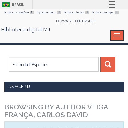
BRASIL
Ir para o conteúdo
1
Ir para o menu
2
Ir para a busca
3
Ir para o rodapé
4
Simplifique!
IDIOMAS
CONTRASTE
Comunica BR
Biblioteca digital MJ
Skip
Participe
navigation
Acesso à informação
Legislação
Canais
DSPACE MJ
BROWSING BY AUTHOR VEIGA
FRANÇA, CARLOS DAVID