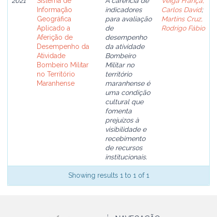
2021
Sistema de
A carência de
Veiga França,
Informação
indicadores
Carlos David
;
Geográfica
para avaliação
Martins Cruz,
Aplicado a
de
Rodrigo Fábio
Aferição de
desempenho
Desempenho da
da atividade
Atividade
Bombeiro
Bombeiro Militar
Militar no
no Território
território
Maranhense
maranhense é
uma condição
cultural que
fomenta
prejuízos à
visibilidade e
recebimento
de recursos
institucionais.
Showing results 1 to 1 of 1