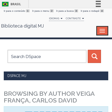
BRASIL
Ir para o conteúdo
1
Ir para o menu
2
Ir para a busca
3
Ir para o rodapé
4
Simplifique!
IDIOMAS
CONTRASTE
Comunica BR
Biblioteca digital MJ
Skip
Participe
navigation
Acesso à informação
Legislação
Canais
DSPACE MJ
BROWSING BY AUTHOR VEIGA
FRANÇA, CARLOS DAVID