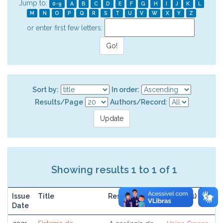
Jump to:
0-9
A
B
C
D
E
F
G
H
I
J
K
L
M
N
O
P
Q
R
S
T
U
V
W
X
Y
Z
or enter first few letters:
Sort by:
In order:
Results/Page
Authors/Record:
Showing results 1 to 1 of 1
Issue
Title
Resume
Author(s)
Date